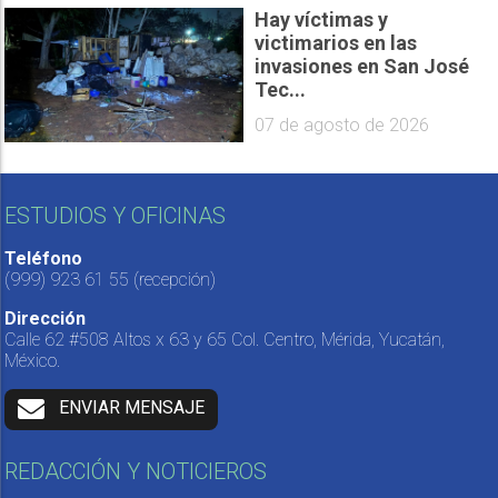
Hay víctimas y
victimarios en las
invasiones en San José
Tec...
07 de agosto de 2026
ESTUDIOS Y OFICINAS
Teléfono
(999) 923 61 55
(recepción)
Dirección
Calle 62 #508 Altos x 63 y 65 Col. Centro, Mérida, Yucatán,
México.
ENVIAR MENSAJE
REDACCIÓN Y NOTICIEROS