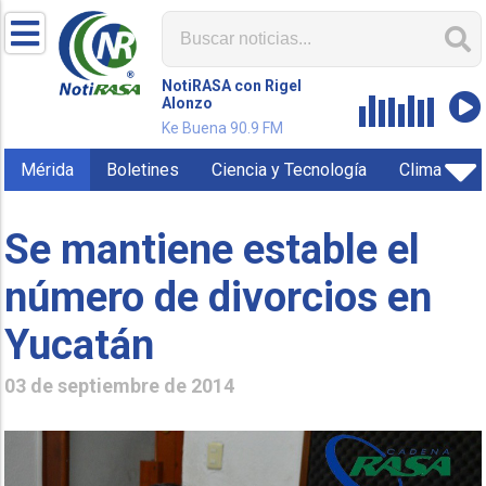
NotiRASA con Rigel
Alonzo
Ke Buena 90.9 FM
Mérida
Boletines
Ciencia y Tecnología
Clima
Se mantiene estable el
número de divorcios en
Yucatán
03 de septiembre de 2014