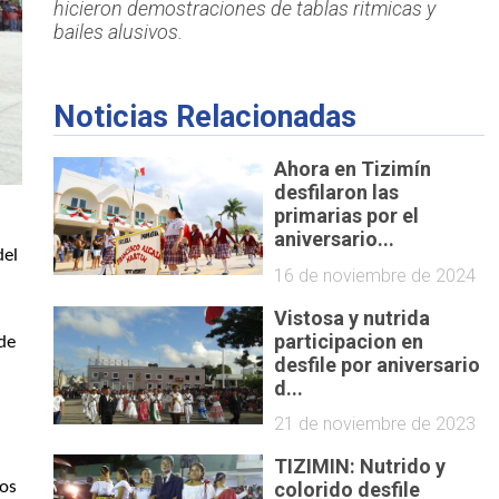
hicieron demostraciones de tablas ritmicas y
bailes alusivos.
Noticias Relacionadas
Ahora en Tizimín
desfilaron las
primarias por el
aniversario...
del
16 de noviembre de 2024
Vistosa y nutrida
participacion en
 de
desfile por aniversario
s
d...
21 de noviembre de 2023
TIZIMIN: Nutrido y
tos
colorido desfile