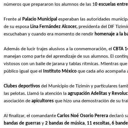
números que prepararon los alumnos de las 1
0 escuelas entre
Frente al
Palacio Municipal
esperaban las autoridades municipa
de su esposa
Lina Fernández Alcocer,
presidenta del DIF Tizimí
escuchaban y cuando era momento de rendir
homenaje a la b
Además de lucir trajes alusivos a la conmemoración, el
CBTA 1
manejan como parte del aprendizaje de sus alumnos. El conti
vistosos con un baile de jarana y tablas rítmicas. Mientras que
público igual que el
Instituto México
que cada año acompaña al
Clubes deportivos
del Municipio de Tizimín y particulares ta
las pelotas. Llamó la atención la
agrupación Adelitas y Revoluc
asociación de
apicultores
que hizo una demostración de su tr
Al finalizar, el comandante
Carlos Noé Osorio Perera
declaró s
bandas de guerras
y
2 bandas de música
,
11 escoltas, 6 bande