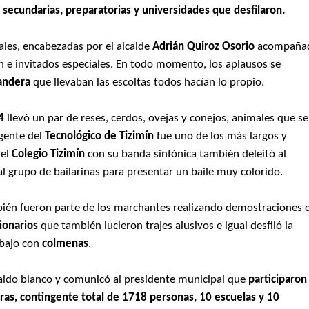
 secundarias, preparatorias y universidades que desfilaron.
les, encabezadas por el alcalde
Adrián Quiroz Osorio
acompaña
n e invitados especiales. En todo momento, los aplausos se
andera
que llevaban las escoltas todos hacían lo propio.
4
llevó un par de reses, cerdos, ovejas y conejos, animales que se
ngente del
Tecnológico de Tizimín
fue uno de los más largos y
 el
Colegio Tizimín
con su banda sinfónica también deleitó al
 grupo de bailarinas para presentar un baile muy colorido.
mbién fueron parte de los marchantes realizando demostraciones 
ionarios
que también lucieron trajes alusivos e igual desfiló la
abajo con
colmenas
.
aldo blanco y comunicó al presidente municipal que
participaron
ras, contingente total de 1718 personas, 10 escuelas y 10