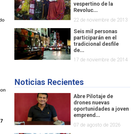
vespertino de la
Revoluc...
22 de noviembre de 2013
do
Seis mil personas
participarán en el
tradicional desfile
de...
17 de noviembre de 2014
Noticias Recientes
con
Abre Pilotaje de
drones nuevas
oportunidades a joven
emprend...
 7
07 de agosto de 2026