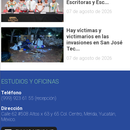
Escritoras y Esc...
07 de agosto de 2026
Hay víctimas y
victimarios en las
invasiones en San José
Tec...
07 de agosto de 2026
ESTUDIOS Y OFICINAS
Teléfono
(999) 923 61 55
(recepción)
Dirección
Calle 62 #508 Altos x 63 y 65 Col. Centro, Mérida, Yucatán,
México.