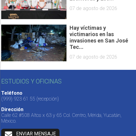
07 de agosto de 2026
Hay víctimas y
victimarios en las
invasiones en San José
Tec...
07 de agosto de 2026
ESTUDIOS Y OFICINAS
Teléfono
(999) 923 61 55
(recepción)
Dirección
Calle 62 #508 Altos x 63 y 65 Col. Centro, Mérida, Yucatán,
México.
ENVIAR MENSAJE