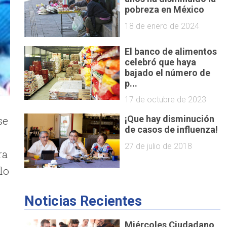
pobreza en México
18 de enero de 2024
El banco de alimentos
celebró que haya
bajado el número de
p...
17 de octubre de 2023
se
¡Que hay disminución
de casos de influenza!
27 de julio de 2018
ra
lo
Noticias Recientes
Miércoles Ciudadano,