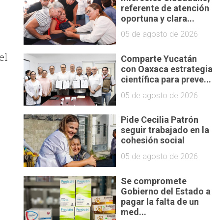
referente de atención
oportuna y clara...
05 de agosto de 2026
el
Comparte Yucatán
con Oaxaca estrategia
científica para preve...
05 de agosto de 2026
Pide Cecilia Patrón
seguir trabajado en la
e
cohesión social
05 de agosto de 2026
Se compromete
Gobierno del Estado a
pagar la falta de un
med...