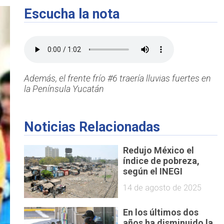
Escucha la nota
Además, el frente frío #6 traería lluvias fuertes en
la Península Yucatán
Noticias Relacionadas
Redujo México el
índice de pobreza,
según el INEGI
14 de agosto de 2025
En los últimos dos
años ha disminuido la