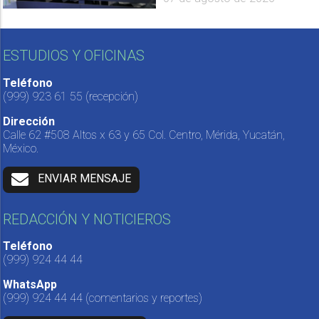
ESTUDIOS Y OFICINAS
Teléfono
(999) 923 61 55
(recepción)
Dirección
Calle 62 #508 Altos x 63 y 65 Col. Centro, Mérida, Yucatán,
México.
ENVIAR MENSAJE
REDACCIÓN Y NOTICIEROS
Teléfono
(999) 924 44 44
WhatsApp
(999) 924 44 44
(comentarios y reportes)