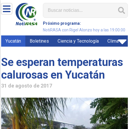
Próximo programa:
NotiRASA con Rigel Alonzo hoy a las 19:00:00
Yucatán
Boletines
Ciencia y Tecnología
Clima
Se esperan temperaturas
calurosas en Yucatán
31 de agosto de 2017