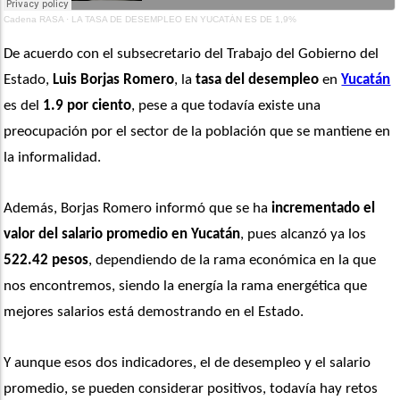
Cadena RASA
·
LA TASA DE DESEMPLEO EN YUCATÁN ES DE 1,9%
De acuerdo con el subsecretario del Trabajo del Gobierno del 
Estado, 
Luis Borjas Romero
, la 
tasa del desempleo
 en 
Yucatán
es del
 1.9 por ciento
, pese a que todavía existe una 
preocupación por el sector de la población que se mantiene en 
la informalidad. 
Además, Borjas Romero informó que se ha
 incrementado el 
valor del salario promedio en Yucatán
, pues alcanzó ya los 
522.42 pesos
, dependiendo de la rama económica en la que 
nos encontremos, siendo la energía la rama energética que 
mejores salarios está demostrando en el Estado.
Y aunque esos dos indicadores, el de desempleo y el salario 
promedio, se pueden considerar positivos, todavía hay retos 