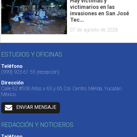
Hay víctimas y
victimarios en las
invasiones en San José
Tec...
07 de agosto de 2026
ESTUDIOS Y OFICINAS
Teléfono
(999) 923 61 55
(recepción)
Dirección
Calle 62 #508 Altos x 63 y 65 Col. Centro, Mérida, Yucatán,
México.
ENVIAR MENSAJE
REDACCIÓN Y NOTICIEROS
Teléfono