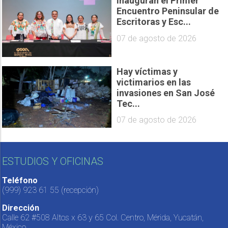
Inauguran el Primer
Encuentro Peninsular de
Escritoras y Esc...
07 de agosto de 2026
Hay víctimas y
victimarios en las
invasiones en San José
Tec...
07 de agosto de 2026
ESTUDIOS Y OFICINAS
Teléfono
(999) 923 61 55
(recepción)
Dirección
Calle 62 #508 Altos x 63 y 65 Col. Centro, Mérida, Yucatán,
México.