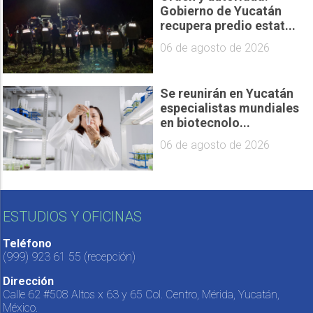
Gobierno de Yucatán
recupera predio estat...
06 de agosto de 2026
Se reunirán en Yucatán
especialistas mundiales
en biotecnolo...
06 de agosto de 2026
ESTUDIOS Y OFICINAS
Teléfono
(999) 923 61 55
(recepción)
Dirección
Calle 62 #508 Altos x 63 y 65 Col. Centro, Mérida, Yucatán,
México.