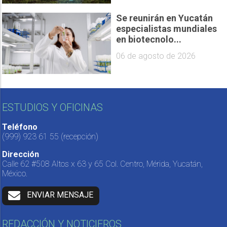
Se reunirán en Yucatán
especialistas mundiales
en biotecnolo...
06 de agosto de 2026
ESTUDIOS Y OFICINAS
Teléfono
(999) 923 61 55
(recepción)
Dirección
Calle 62 #508 Altos x 63 y 65 Col. Centro, Mérida, Yucatán,
México.
ENVIAR MENSAJE
REDACCIÓN Y NOTICIEROS