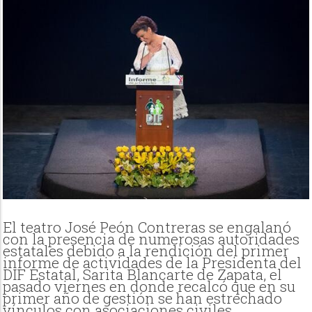
El teatro José Peón Contreras se engalanó
con la presencia de numerosas autoridades
estatales debido a la rendición del primer
informe de actividades de la Presidenta del
DIF Estatal, Sarita Blancarte de Zapata, el
pasado viernes en donde recalcó que en su
primer año de gestión se han estrechado
vínculos con asociaciones civiles,