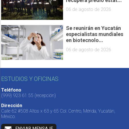
recupera predio estat...
06 de agosto de 2026
Se reunirán en Yucatán
especialistas mundiales
en biotecnolo...
06 de agosto de 2026
ESTUDIOS Y OFICINAS
Teléfono
(999) 923 61 55
(recepción)
Dirección
Calle 62 #508 Altos x 63 y 65 Col. Centro, Mérida, Yucatán,
México.
ENVIAR MENSAJE