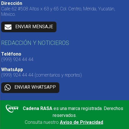
Dirección
Calle 62 #508 Altos x 63 y 65 Col. Centro, Mérida, Yucatán,
México.
ENVIAR MENSAJE
REDACCIÓN Y NOTICIEROS
Teléfono
(999) 924 44 44
WhatsApp
(999) 924 44 44
(comentarios y reportes)
ENVIAR WHATSAPP
Cadena RASA
es una marca registrada. Derechos
reservados.
Consulta nuestro
Aviso de Privacidad
.