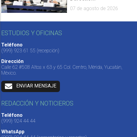
07 de agosto de 2026
ESTUDIOS Y OFICINAS
Teléfono
(999) 923 61 55
(recepción)
Dirección
Calle 62 #508 Altos x 63 y 65 Col. Centro, Mérida, Yucatán,
México.
ENVIAR MENSAJE
REDACCIÓN Y NOTICIEROS
Teléfono
(999) 924 44 44
WhatsApp