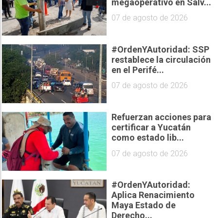
megaoperativo en Salv...
07 de agosto de 2026
#OrdenYAutoridad: SSP
restablece la circulación
en el Perifé...
07 de agosto de 2026
Refuerzan acciones para
certificar a Yucatán
como estado lib...
07 de agosto de 2026
#OrdenYAutoridad:
Aplica Renacimiento
Maya Estado de
Derecho...