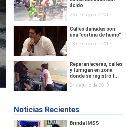
ácido
23 de mayo de 2017
Calles dañadas son
una "cortina de humo"
13 de mayo de 2017
Reparan aceras, calles
y fumigan en zona
donde se registró f...
24 de junio de 2013
Noticias Recientes
Brinda IMSS