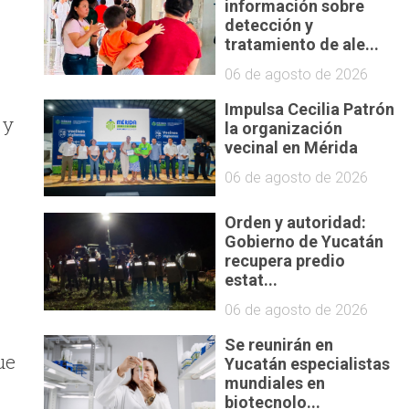
información sobre
detección y
tratamiento de ale...
06 de agosto de 2026
Impulsa Cecilia Patrón
 y
la organización
vecinal en Mérida
06 de agosto de 2026
Orden y autoridad:
Gobierno de Yucatán
recupera predio
estat...
06 de agosto de 2026
Se reunirán en
ue
Yucatán especialistas
mundiales en
biotecnolo...