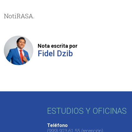
NotiRASA.
Nota escrita por
Fidel Dzib
ESTUDIOS Y OFICINAS
Teléfono
(999) 923 61 55
(recepción)