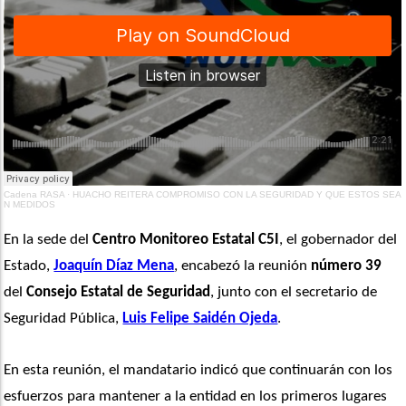
Cadena RASA
·
HUACHO REITERA COMPROMISO CON LA SEGURIDAD Y QUE ESTOS SEA
N MEDIDOS
En la sede del
 Centro Monitoreo Estatal C5I
, el gobernador del 
Estado, 
Joaquín Díaz Mena
, encabezó la reunión 
número
39
del 
Consejo Estatal de Seguridad
, junto con el secretario de 
Seguridad Pública, 
Luis Felipe Saidén Ojeda
. 
En esta reunión, el mandatario indicó que continuarán con los 
esfuerzos para mantener a la entidad en los primeros lugares 