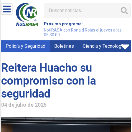
Próximo programa:
NotiRASA con Ronald Rojas el jueves a las
06:30:00
Policía y Seguridad
Boletines
Ciencia y Tecnología
Reitera Huacho su
compromiso con la
seguridad
04 de julio de 2025