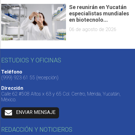
Se reunirán en Yucatán
especialistas mundiales
en biotecnolo...
06 de agosto de 2026
ESTUDIOS Y OFICINAS
Teléfono
(999) 923 61 55
(recepción)
Dirección
Calle 62 #508 Altos x 63 y 65 Col. Centro, Mérida, Yucatán,
México.
ENVIAR MENSAJE
REDACCIÓN Y NOTICIEROS