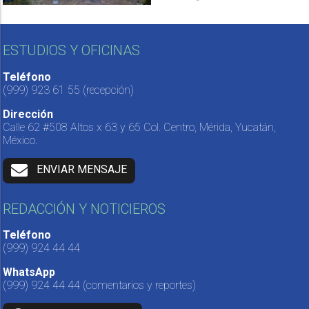
ESTUDIOS Y OFICINAS
Teléfono
(999) 923 61 55
(recepción)
Dirección
Calle 62 #508 Altos x 63 y 65 Col. Centro, Mérida, Yucatán,
México.
ENVIAR MENSAJE
REDACCIÓN Y NOTICIEROS
Teléfono
(999) 924 44 44
WhatsApp
(999) 924 44 44
(comentarios y reportes)