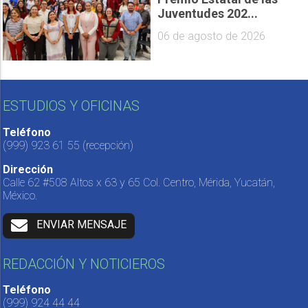
Juventudes 202...
06 de agosto de 2026
ESTUDIOS Y OFICINAS
Teléfono
(999) 923 61 55
(recepción)
Dirección
Calle 62 #508 Altos x 63 y 65 Col. Centro, Mérida, Yucatán,
México.
ENVIAR MENSAJE
REDACCIÓN Y NOTICIEROS
Teléfono
(999) 924 44 44