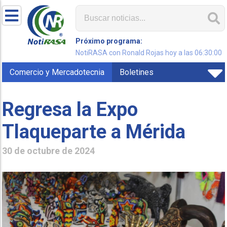
Próximo programa:
NotiRASA con Ronald Rojas hoy a las 06:30:00
Comercio y Mercadotecnia
Boletines
Regresa la Expo
Tlaqueparte a Mérida
30 de octubre de 2024