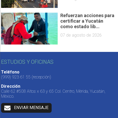
Refuerzan acciones para
certificar a Yucatán
como estado lib...
07 de agosto de 2026
ESTUDIOS Y OFICINAS
Teléfono
(999) 923 61 55
(recepción)
Dirección
Calle 62 #508 Altos x 63 y 65 Col. Centro, Mérida, Yucatán,
México.
ENVIAR MENSAJE