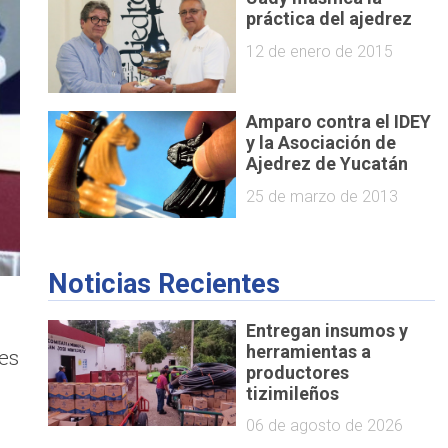
práctica del ajedrez
12 de enero de 2015
Amparo contra el IDEY
y la Asociación de
Ajedrez de Yucatán
25 de marzo de 2013
Noticias Recientes
Entregan insumos y
herramientas a
nes
productores
tizimileños
06 de agosto de 2026