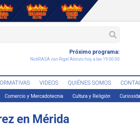
Próximo programa:
NotiRASA con Rigel Alonzo hoy a las 19:00:00
FORMATIVAS
VIDEOS
QUIÉNES SOMOS
CONTA
Comercio y Mercadotecnia
Cultura y Religión
Curiosid
rez en Mérida