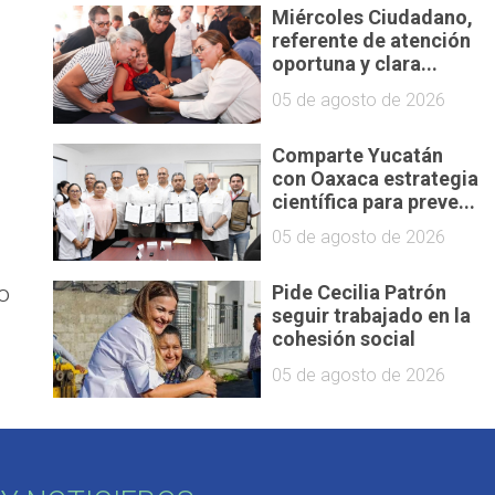
Miércoles Ciudadano,
referente de atención
oportuna y clara...
05 de agosto de 2026
Comparte Yucatán
con Oaxaca estrategia
científica para preve...
05 de agosto de 2026
o
Pide Cecilia Patrón
seguir trabajado en la
cohesión social
05 de agosto de 2026