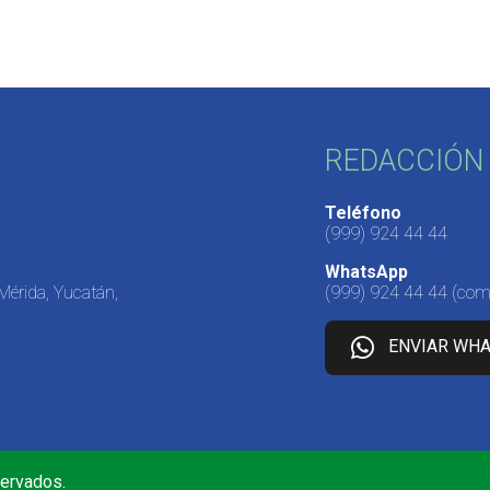
REDACCIÓN 
Teléfono
(999) 924 44 44
WhatsApp
 Mérida, Yucatán,
(999) 924 44 44
(come
ENVIAR WH
servados.