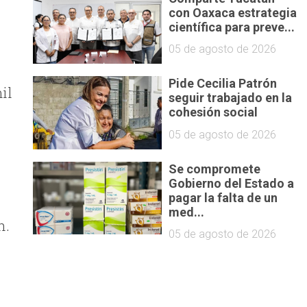
con Oaxaca estrategia
científica para preve...
05 de agosto de 2026
Pide Cecilia Patrón
il
seguir trabajado en la
cohesión social
05 de agosto de 2026
Se compromete
Gobierno del Estado a
pagar la falta de un
med...
ch.
05 de agosto de 2026