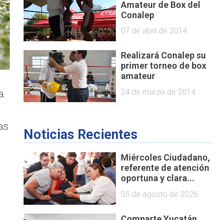
Amateur de Box del
Conalep
07 de abril de 2014
Realizará Conalep su
primer torneo de box
amateur
a
24 de marzo de 2014
as
Noticias Recientes
Miércoles Ciudadano,
referente de atención
oportuna y clara...
05 de agosto de 2026
Comparte Yucatán