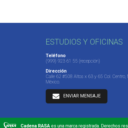
ESTUDIOS Y OFICINAS
Teléfono
(999) 923 61 55
(recepción)
Dirección
Calle 62 #508 Altos x 63 y 65 Col. Centro,
México.
ENVIAR MENSAJE
Cadena RASA
es una marca registrada. Derechos re