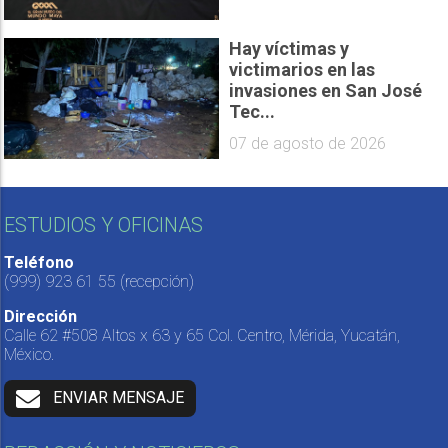
Hay víctimas y
victimarios en las
invasiones en San José
Tec...
07 de agosto de 2026
ESTUDIOS Y OFICINAS
Teléfono
(999) 923 61 55
(recepción)
Dirección
Calle 62 #508 Altos x 63 y 65 Col. Centro, Mérida, Yucatán,
México.
ENVIAR MENSAJE