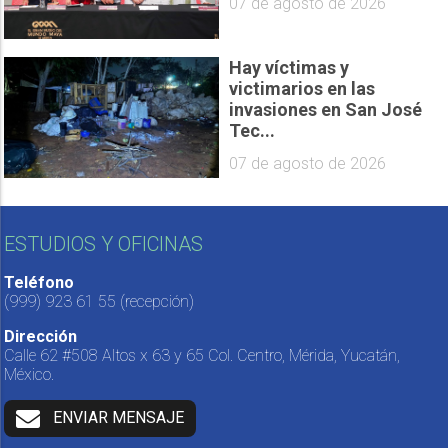
07 de agosto de 2026
Hay víctimas y
victimarios en las
invasiones en San José
Tec...
07 de agosto de 2026
ESTUDIOS Y OFICINAS
Teléfono
(999) 923 61 55
(recepción)
Dirección
Calle 62 #508 Altos x 63 y 65 Col. Centro, Mérida, Yucatán,
México.
ENVIAR MENSAJE