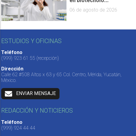
en biotecnolo...
06 de agosto de 2026
ESTUDIOS Y OFICINAS
Teléfono
(999) 923 61 55
(recepción)
Dirección
Calle 62 #508 Altos x 63 y 65 Col. Centro, Mérida, Yucatán,
México.
ENVIAR MENSAJE
REDACCIÓN Y NOTICIEROS
Teléfono
(999) 924 44 44