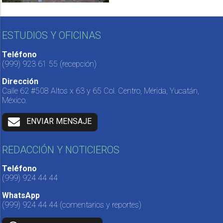
ESTUDIOS Y OFICINAS
Teléfono
(999) 923 61 55
(recepción)
Dirección
Calle 62 #508 Altos x 63 y 65 Col. Centro, Mérida, Yucatán,
México.
ENVIAR MENSAJE
REDACCIÓN Y NOTICIEROS
Teléfono
(999) 924 44 44
WhatsApp
(999) 924 44 44
(comentarios y reportes)