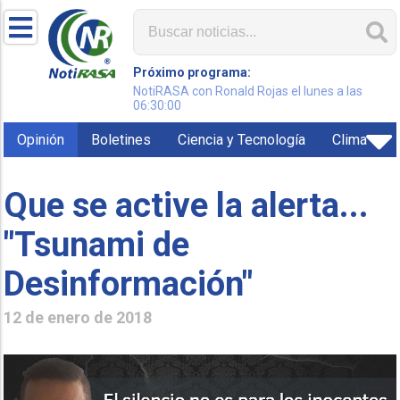
Próximo programa:
NotiRASA con Ronald Rojas el lunes a las
06:30:00
Opinión
Boletines
Ciencia y Tecnología
Clima
Que se active la alerta...
"Tsunami de
Desinformación"
12 de enero de 2018