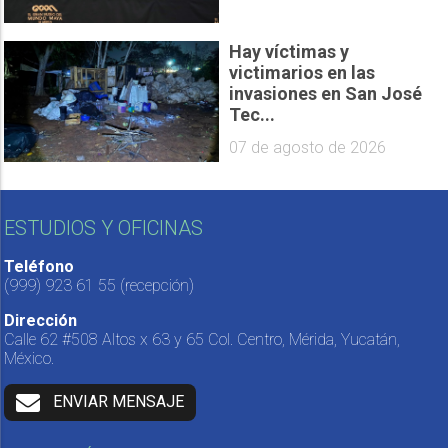
Hay víctimas y
victimarios en las
invasiones en San José
Tec...
07 de agosto de 2026
ESTUDIOS Y OFICINAS
Teléfono
(999) 923 61 55
(recepción)
Dirección
Calle 62 #508 Altos x 63 y 65 Col. Centro, Mérida, Yucatán,
México.
ENVIAR MENSAJE