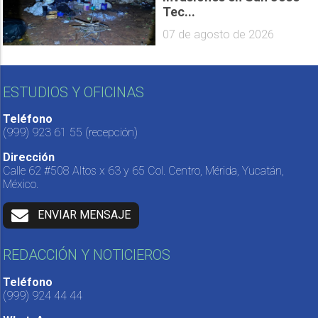
Tec...
07 de agosto de 2026
ESTUDIOS Y OFICINAS
Teléfono
(999) 923 61 55
(recepción)
Dirección
Calle 62 #508 Altos x 63 y 65 Col. Centro, Mérida, Yucatán,
México.
ENVIAR MENSAJE
REDACCIÓN Y NOTICIEROS
Teléfono
(999) 924 44 44