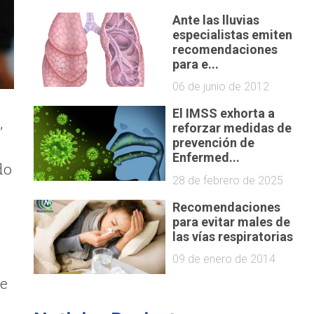
Ante las lluvias
especialistas emiten
recomendaciones
para e...
06 de junio de 2012
El IMSS exhorta a
,
reforzar medidas de
prevención de
Enfermed...
do
28 de febrero de 2025
Recomendaciones
para evitar males de
las vías respiratorias
09 de enero de 2014
de