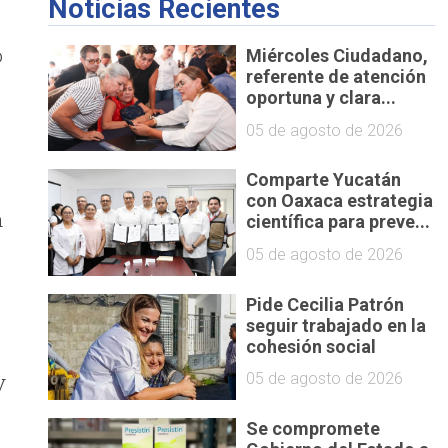
Noticias Recientes
ó
Miércoles Ciudadano,
referente de atención
oportuna y clara...
05 de agosto de 2026
Comparte Yucatán
con Oaxaca estrategia
n
científica para preve...
05 de agosto de 2026
Pide Cecilia Patrón
seguir trabajado en la
cohesión social
y
05 de agosto de 2026
Se compromete