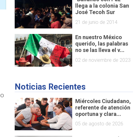
llega a la colonia San
José Tecoh Sur
21 de junio de 2014
En nuestro México
querido, las palabras
no se las lleva el v...
02 de noviembre de 2023
Noticias Recientes
no
Miércoles Ciudadano,
referente de atención
oportuna y clara...
05 de agosto de 2026