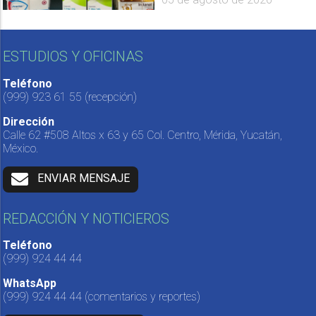
ESTUDIOS Y OFICINAS
Teléfono
(999) 923 61 55
(recepción)
Dirección
Calle 62 #508 Altos x 63 y 65 Col. Centro, Mérida, Yucatán,
México.
ENVIAR MENSAJE
REDACCIÓN Y NOTICIEROS
Teléfono
(999) 924 44 44
WhatsApp
(999) 924 44 44
(comentarios y reportes)