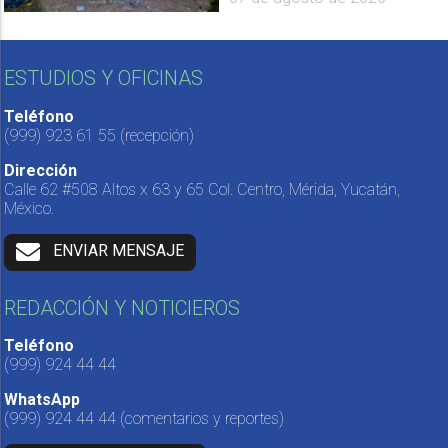
ESTUDIOS Y OFICINAS
Teléfono
(999) 923 61 55
(recepción)
Dirección
Calle 62 #508 Altos x 63 y 65 Col. Centro, Mérida, Yucatán,
México.
ENVIAR MENSAJE
REDACCIÓN Y NOTICIEROS
Teléfono
(999) 924 44 44
WhatsApp
(999) 924 44 44
(comentarios y reportes)