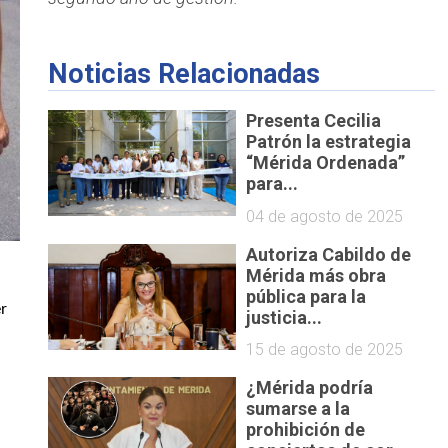
Noticias Relacionadas
Presenta Cecilia
Patrón la estrategia
“Mérida Ordenada”
para...
04 de agosto de 2025
Autoriza Cabildo de
Mérida más obra
pública para la
r 
justicia...
15 de agosto de 2025
¿Mérida podría
sumarse a la
prohibición de