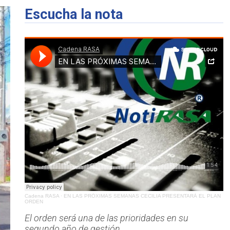
Escucha la nota
Cadena RASA
·
EN LAS PRÓXIMAS SEMANAS CECILIA PRESENTARÁ EL PLAN
ORDEN
El orden será una de las prioridades en su
segundo año de gestión.