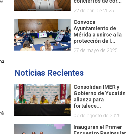
conciertos de cor...
s 
22 de abril de 2025
Convoca
Ayuntamiento de
Mérida a unirse a la
protección de l...
27 de mayo de 2025
a 
Noticias Recientes
Consolidan IMER y
Gobierno de Yucatán
alianza para
fortalece...
rá 
07 de agosto de 2026
Inauguran el Primer
Encuentro Peninsular