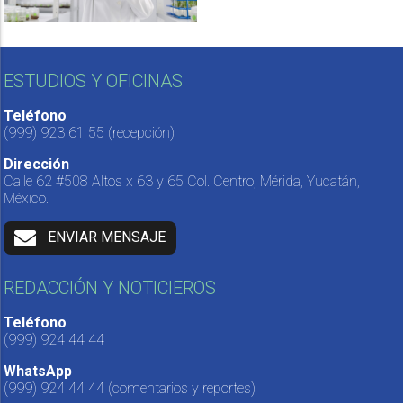
ESTUDIOS Y OFICINAS
Teléfono
(999) 923 61 55
(recepción)
Dirección
Calle 62 #508 Altos x 63 y 65 Col. Centro, Mérida, Yucatán,
México.
ENVIAR MENSAJE
REDACCIÓN Y NOTICIEROS
Teléfono
(999) 924 44 44
WhatsApp
(999) 924 44 44
(comentarios y reportes)