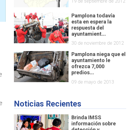
19 de septiembre de 2012
Pamplona todavía
esta en espera la
respuesta del
ayuntamient...
30 de noviembre de 2012
Pamplona niega que el
ayuntamiento le
ofrezca 7,000
predios...
e
09 de mayo de 2013
e
Noticias Recientes
Brinda IMSS
información sobre
detección y