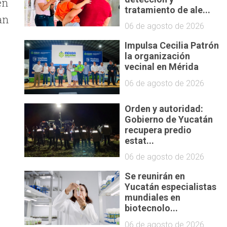
én
tratamiento de ale...
an
06 de agosto de 2026
Impulsa Cecilia Patrón
la organización
vecinal en Mérida
06 de agosto de 2026
Orden y autoridad:
Gobierno de Yucatán
recupera predio
estat...
06 de agosto de 2026
Se reunirán en
Yucatán especialistas
mundiales en
biotecnolo...
06 de agosto de 2026