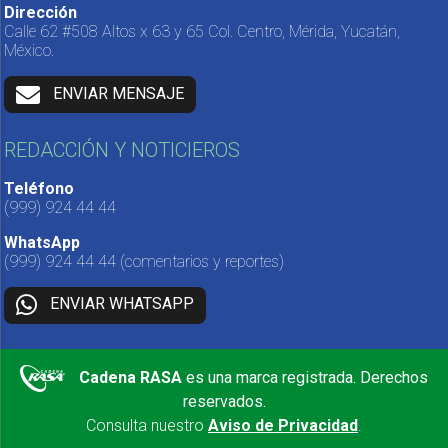
Dirección
Calle 62 #508 Altos x 63 y 65 Col. Centro, Mérida, Yucatán,
México.
ENVIAR MENSAJE
REDACCIÓN Y NOTICIEROS
Teléfono
(999) 924 44 44
WhatsApp
(999) 924 44 44
(comentarios y reportes)
ENVIAR WHATSAPP
Cadena RASA
es una marca registrada. Derechos
reservados.
Consulta nuestro
Aviso de Privacidad
.