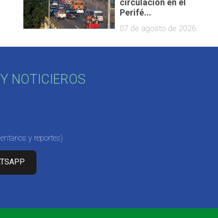
circulación en el
Perifé...
07 de agosto de 2026
Y NOTICIEROS
ntarios y reportes)
ATSAPP