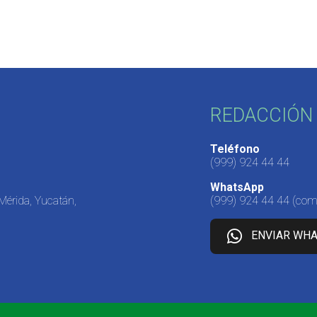
REDACCIÓN 
Teléfono
(999) 924 44 44
WhatsApp
 Mérida, Yucatán,
(999) 924 44 44
(come
ENVIAR WH