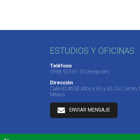
ESTUDIOS Y OFICINAS
Teléfono
(999) 923 61 55
(recepción)
Dirección
Calle 62 #508 Altos x 63 y 65 Col. Centro,
México.
ENVIAR MENSAJE