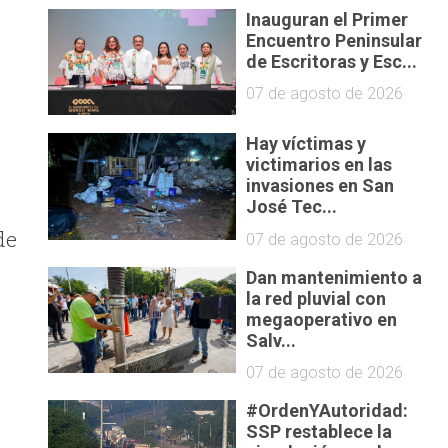
Inauguran el Primer
Encuentro Peninsular
de Escritoras y Esc...
07 de agosto de 2026
Hay víctimas y
victimarios en las
invasiones en San
José Tec...
de
07 de agosto de 2026
Dan mantenimiento a
la red pluvial con
megaoperativo en
Salv...
07 de agosto de 2026
#OrdenYAutoridad:
SSP restablece la