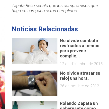
Zapata Bello señaló que los compromisos que
haga en campaña serán cumplidos.
Noticias Relacionadas
No olvide combatir
resfriados a tiempo
para prevenir
complic...
12 de diciembre de 2013
No olvide atrasar su
reloj una hora.
26 de octubre de 2012
Rolando Zapata un
gobernante como