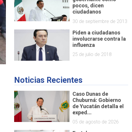
pocos, dicen
ciudadanos
30 de septiembre de 2013
Piden a ciudadanos
involucrarse contra la
influenza
25 de julio de 2018
Noticias Recientes
Caso Dunas de
Chuburná: Gobierno
de Yucatán detalla el
exped...
05 de agosto de 2026