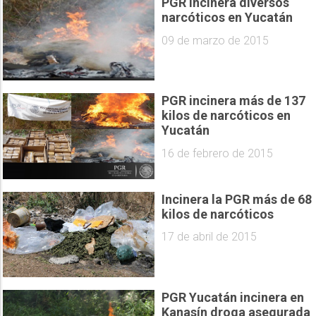
PGR incinera diversos
narcóticos en Yucatán
09 de marzo de 2015
PGR incinera más de 137
kilos de narcóticos en
Yucatán
16 de febrero de 2015
Incinera la PGR más de 68
kilos de narcóticos
17 de abril de 2015
PGR Yucatán incinera en
Kanasín droga asegurada