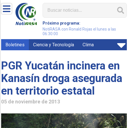
Próximo programa:
NotiRASA con Ronald Rojas el lunes a las
06:30:00
Boletines
Ciencia y Tecnología
Clima
PGR Yucatán incinera en
Kanasín droga asegurada
en territorio estatal
05 de noviembre de 2013