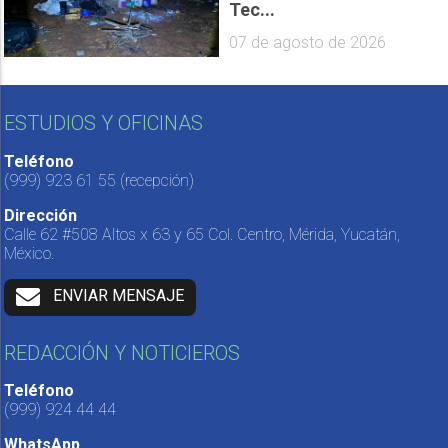
Tec...
07 de agosto de 2026
ESTUDIOS Y OFICINAS
Teléfono
(999) 923 61 55
(recepción)
Dirección
Calle 62 #508 Altos x 63 y 65 Col. Centro, Mérida, Yucatán,
México.
ENVIAR MENSAJE
REDACCIÓN Y NOTICIEROS
Teléfono
(999) 924 44 44
WhatsApp