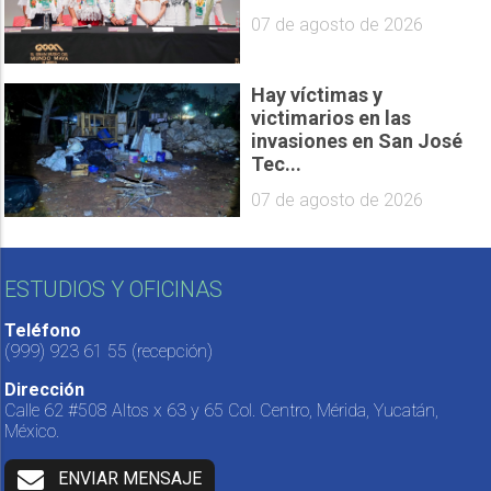
07 de agosto de 2026
Hay víctimas y
victimarios en las
invasiones en San José
Tec...
07 de agosto de 2026
ESTUDIOS Y OFICINAS
Teléfono
(999) 923 61 55
(recepción)
Dirección
Calle 62 #508 Altos x 63 y 65 Col. Centro, Mérida, Yucatán,
México.
ENVIAR MENSAJE