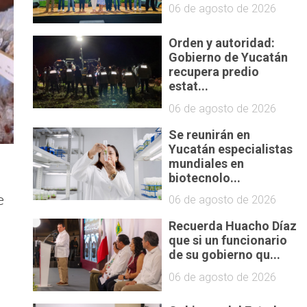
06 de agosto de 2026
Orden y autoridad:
Gobierno de Yucatán
recupera predio
estat...
06 de agosto de 2026
Se reunirán en
Yucatán especialistas
mundiales en
biotecnolo...
e
06 de agosto de 2026
Recuerda Huacho Díaz
que si un funcionario
de su gobierno qu...
06 de agosto de 2026