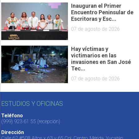
Inauguran el Primer
Encuentro Peninsular de
Escritoras y Esc...
07 de agosto de 2026
Hay víctimas y
victimarios en las
invasiones en San José
Tec...
07 de agosto de 2026
ESTUDIOS Y OFICINAS
Teléfono
(999) 923 61 55
(recepción)
Dirección
Calle 62 #508 Altos x 63 y 65 Col. Centro, Mérida, Yucatán,