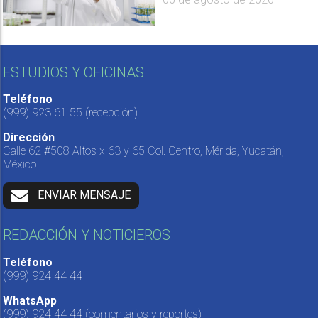
ESTUDIOS Y OFICINAS
Teléfono
(999) 923 61 55
(recepción)
Dirección
Calle 62 #508 Altos x 63 y 65 Col. Centro, Mérida, Yucatán,
México.
ENVIAR MENSAJE
REDACCIÓN Y NOTICIEROS
Teléfono
(999) 924 44 44
WhatsApp
(999) 924 44 44
(comentarios y reportes)