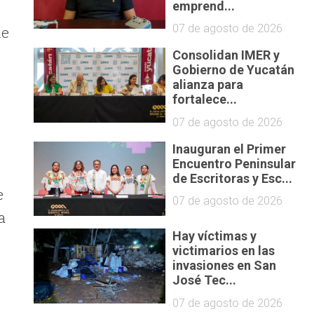
emprend...
07 de agosto de 2026
de
Consolidan IMER y
Gobierno de Yucatán
alianza para
fortalece...
07 de agosto de 2026
Inauguran el Primer
Encuentro Peninsular
de Escritoras y Esc...
e
07 de agosto de 2026
a
Hay víctimas y
victimarios en las
invasiones en San
José Tec...
07 de agosto de 2026