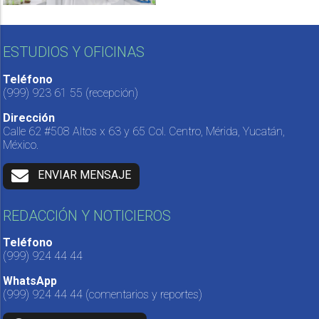
ESTUDIOS Y OFICINAS
Teléfono
(999) 923 61 55
(recepción)
Dirección
Calle 62 #508 Altos x 63 y 65 Col. Centro, Mérida, Yucatán,
México.
ENVIAR MENSAJE
REDACCIÓN Y NOTICIEROS
Teléfono
(999) 924 44 44
WhatsApp
(999) 924 44 44
(comentarios y reportes)